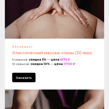
Абонемент
Классический массаж спины (30 мин)
5 сеансов:
скидка 5%
—
цена
6175 ₽
10 сеансов:
скидка 10%
—
цена
11700 ₽
Заказать