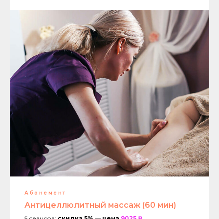
Абонемент
Антицеллюлитный массаж (60 мин)
5 сеансов:
скидка 5%
—
цена
9025 ₽