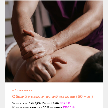
Абонемент
Общий классический массаж (60 мин)
5 сеансов:
скидка 5%
—
цена
9025
₽
10 сеансов:
скидка 10%
—
цена
17100 ₽