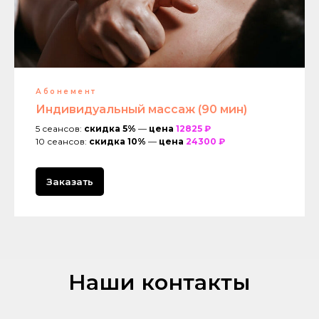
Абонемент
Индивидуальный массаж (90 мин)
5 сеансов:
скидка 5%
—
цена
12825
₽
10 сеансов:
скидка 10%
—
цена
24300 ₽
Заказать
ИП Замиралов Станислав Янисович
ИНН: 635006040759
Адрес: 446441, Самарская обл, г. Кинель,
ПГТ Алексеевка, ул. Чкалова, д. 17
Контакты
Навигация
Наши контакты
Массаж
+7 (927) 789 91 92
SPA
family.spa@yandex.ru
О нас
WhatsApp