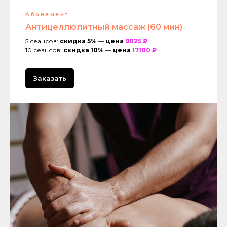
Абонемент
Антицеллюлитный массаж (60 мин)
5 сеансов:
скидка 5%
—
цена
9025 ₽
10 сеансов:
скидка 10%
—
цена
17100 ₽
Заказать